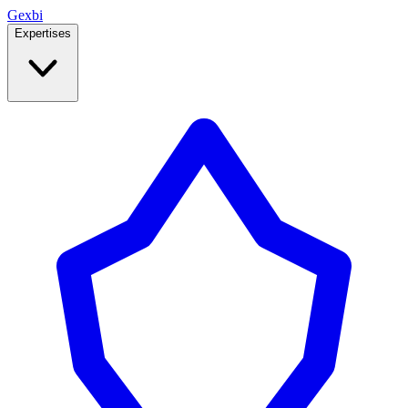
Ge
x
bi
Expertises